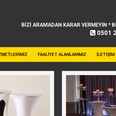
BİZİ ARAMADAN KARAR VERMEYİN * 
0501 
ZMETLERİMİZ
FAALİYET ALANLARIMIZ
İLETİŞİM